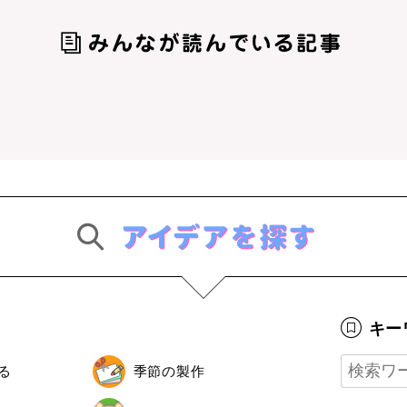
キー
る
季節の製作