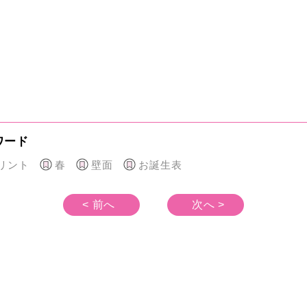
ワード
リント
春
壁面
お誕生表
< 前へ
次へ >