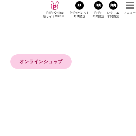
PriPriOnline
PriPriパレット
PriPri
レクリエ
メニュー
新サイトOPEN！
年間購読
年間購読
年間購読
オンラインショップ