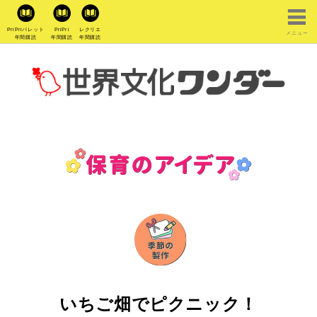
PriPriパレット
PriPri
レクリエ
メニュー
年間購読
年間購読
年間購読
いちご畑でピクニック！