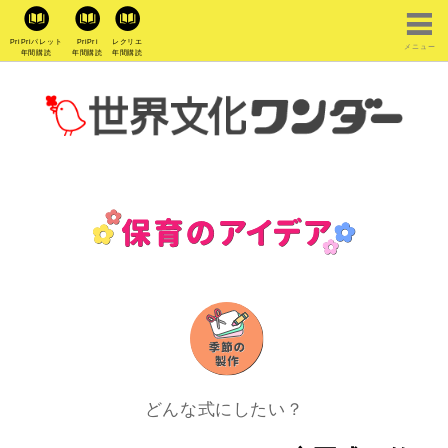
PriPriパレット
PriPri
レクリエ
メニュー
年間購読
年間購読
年間購読
どんな式にしたい？