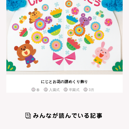
にじとお花の譜めくり飾り
春
入園式
卒園式
3月