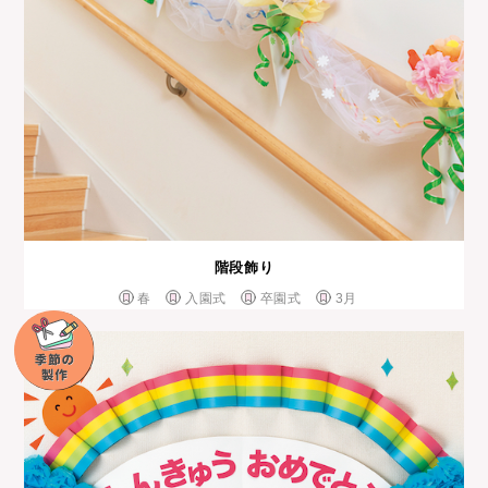
階段飾り
春
入園式
卒園式
3月