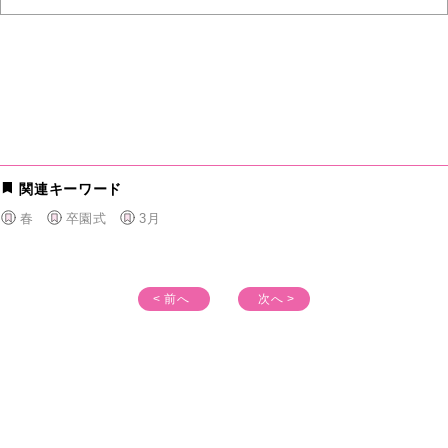
関連キーワード
春
卒園式
3月
< 前へ
次へ >