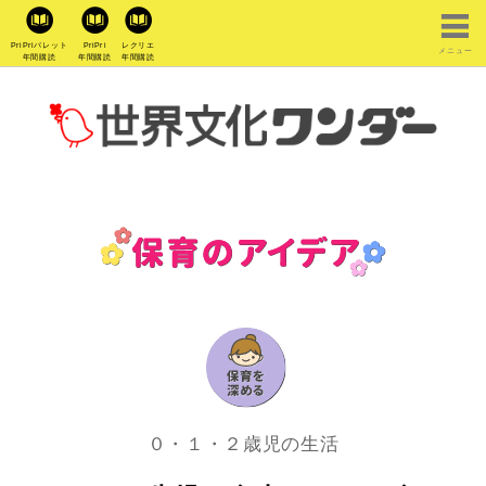
PriPriパレット
PriPri
レクリエ
メニュー
年間購読
年間購読
年間購読
０・１・２歳児の生活