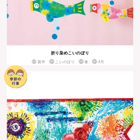
折り染めこいのぼり
製作
こいのぼり
春
4月