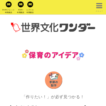
PriPriパレット
PriPri
レクリエ
メニュー
年間購読
年間購読
年間購読
「作りたい！」が必ず見つかる！