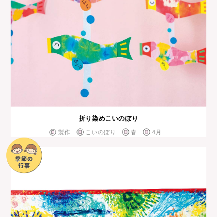
折り染めこいのぼり
製作
こいのぼり
春
4月