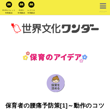
PriPriパレット
PriPri
レクリエ
メニュー
年間購読
年間購読
年間購読
保育者の腰痛予防策[1]～動作のコツ