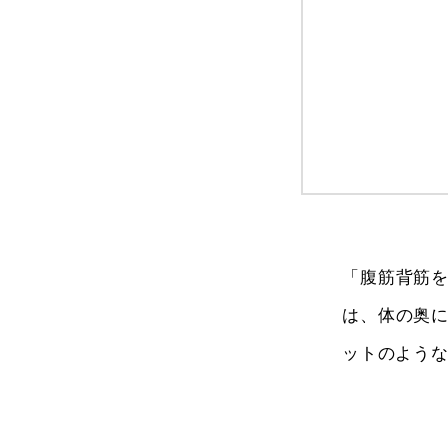
「腹筋背筋
は、体の奥
ットのよう