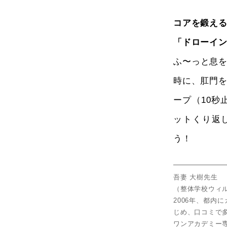
コアを鍛え
「ドローイ
ふ〜っと息
時に、肛門を
ープ（10秒
ットくり返
う！
吾妻 大樹先生
（整体学校ウィ
2006年、都
じめ、口コミで
ワンアカデミー