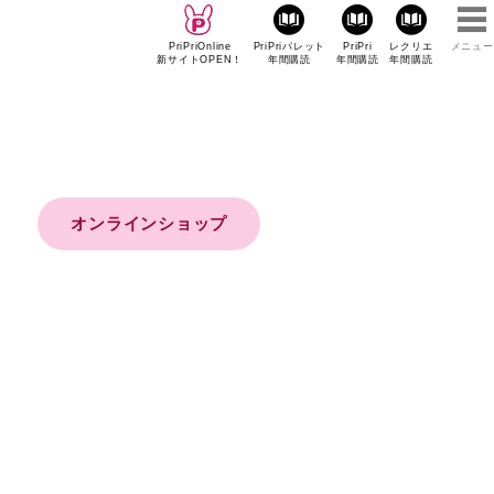
PriPriOnline
PriPriパレット
PriPri
レクリエ
メニュー
新サイトOPEN！
年間購読
年間購読
年間購読
オンラインショップ