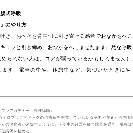
る腹式呼吸
ン」のやり方
を吐き、おへそを背中側に引き寄せる感覚でおなかをへこ
キュッと引き締め、おなかをへこませたまま自然な呼吸
止められない人は、コアが弱っているかもしれません）
します。電車の中や、休憩中など、気づいたときにや
ルワンアカデミー 専任講師）
内にカイロプラクティックの治療院を開業。ていねいな分析や施術が評判を
多くの保育者が来院するように。７年半の経営を経て院長を退き、現在は
専任講師を務める。