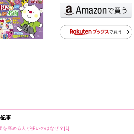
で買う
の記事
を痛める人が多いのはなぜ？[1]