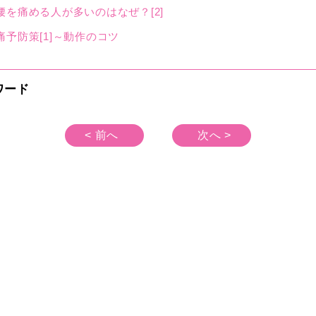
を痛める人が多いのはなぜ？[2]
予防策[1]～動作のコツ
ワード
< 前へ
次へ >