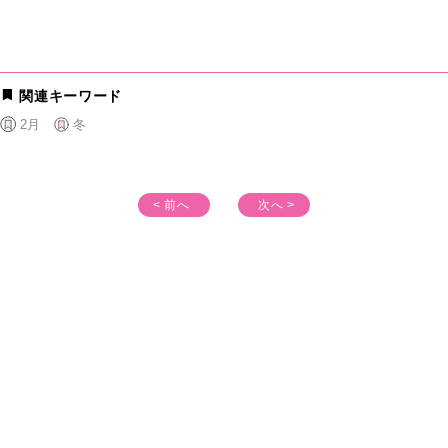
関連キーワード
2月
冬
< 前へ
次へ >