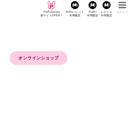
PriPriOnline
PriPriパレット
PriPri
レクリエ
メニュー
新サイトOPEN！
年間購読
年間購読
年間購読
オンラインショップ