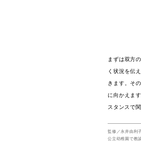
まずは双方
く状況を伝
きます。そ
に向かえま
スタンスで
監修／永井由利
公立幼稚園で教