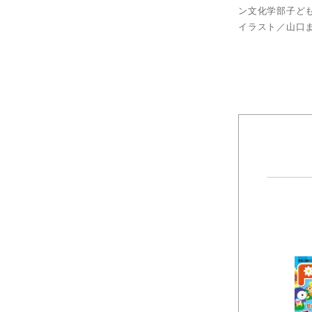
ン文化学部子ど
イラスト／山口ま