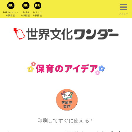
PriPriパレット
PriPri
レクリエ
メニュー
年間購読
年間購読
年間購読
印刷してすぐに使える！