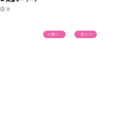
関連キーワード
夏
< 前へ
次へ >