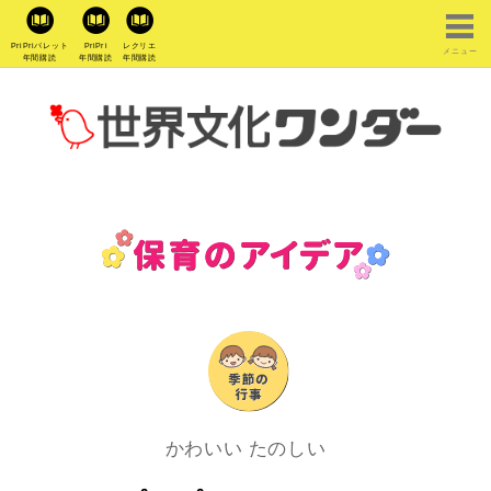
PriPriパレット
PriPri
レクリエ
メニュー
年間購読
年間購読
年間購読
かわいい たのしい