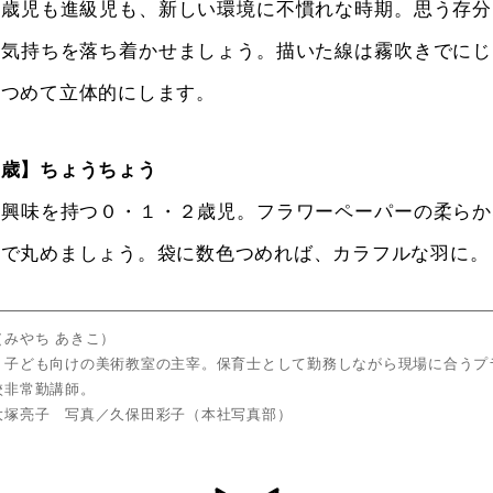
３歳児も進級児も、新しい環境に不慣れな時期。思う存分
、気持ちを落ち着かせましょう。描いた線は霧吹きでにじ
をつめて立体的にします。
２歳】ちょうちょう
に興味を持つ０・１・２歳児。フラワーペーパーの柔らか
手で丸めましょう。袋に数色つめれば、カラフルな羽に。
みやち あきこ）
、子ども向けの美術教室の主宰。保育士として勤務しながら現場に合うプ
校非常勤講師。
大塚亮子 写真／久保田彩子（本社写真部）