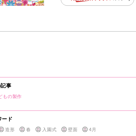
の記事
どもの製作
ワード
造形
春
入園式
壁面
4月