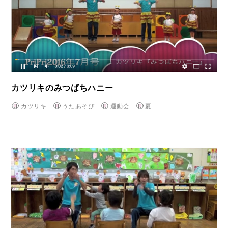
カツリキのみつばちハニー
カツリキ
うたあそび
運動会
夏