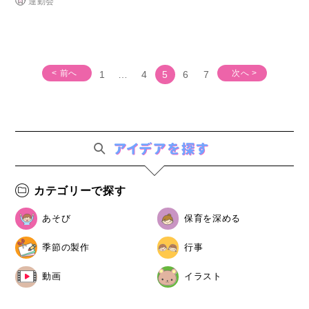
運動会
< 前へ
次へ >
1
…
4
5
6
7
カテゴリーで探す
あそび
保育を深める
季節の製作
行事
動画
イラスト