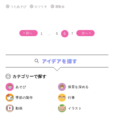
うたあそび
カツリキ
運動会
< 前へ
次へ >
1
…
5
6
7
カテゴリーで探す
あそび
保育を深める
季節の製作
行事
動画
イラスト