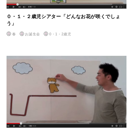
０・１・２歳児シアター「どんなお花が咲くでしょ
う」
春
お誕生会
0・1・2歳児