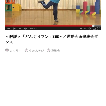
＜解説＞『どんぐりマン』3歳～／運動会＆発表会ダ
ンス
カツリキ
うたあそび
運動会