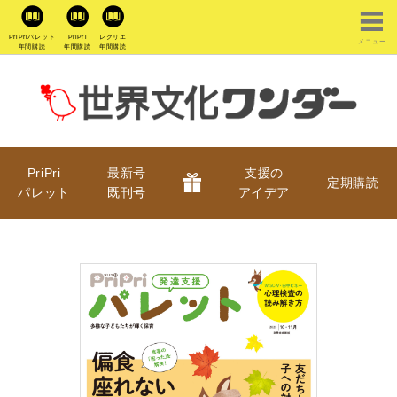
PriPriパレット
PriPri
レクリエ
メニュー
年間購読
年間購読
年間購読
PriPri
最新号
支援の
定期購読
パレット
既刊号
アイデア