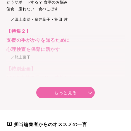
どうサポートする？ 食事のお悩み
偏食 座れない 食べこぼす
／田上幸治・藤井葉子・笹田 哲
【特集２】
支援の手がかりを知るために
心理検査を保育に活かす
／熊上藤子
【特別企画】
100均素材で手作り 感覚おもちゃ
／藤原里美
もっと見る
〔連載〕
●子どもが過ごしやすい支援ツール活用術「見通しを立てやすく
するツール」／佐藤 曉
●多様な支援の実践ＮＯＴＥ 「ひとりでいることが多い子への
担当編集者からのオススメの一言
対応」／白馬智美