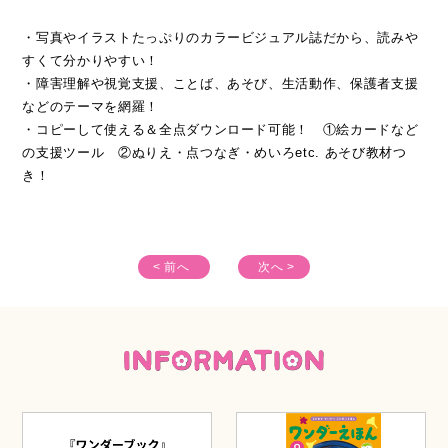
・写真やイラストたっぷりのカラービジュアル誌だから、読みや
●ことばを引き出すあそび「音韻意識を育てる」／田中春野
すくて分かりやすい！
・障害理解や視覚支援、ことば、あそび、生活動作、保護者支援
●思いに寄り添う保護者対応「海外にルーツのある保護者」 ／徳
などのテーマを網羅！
田克己・西村実穂
・コピーして使える＆全点ダウンロード可能！ ①絵カードなど
他多数
の支援ツール ②ぬりえ・点つなぎ・めいろetc. あそび教材つ
き！
★コピーして使える！ ダウンロードできる！ 特別付録
１）記事で紹介している 支援ツール カラーイラスト
２）すきま時間に使えるあそび教材 ぬりえ、めいろ、パズル
etc. ／星山麻木・小林千鶴
< 前へ
次へ >
３）個別の指導計画＆おたより文例 ／酒井幸子