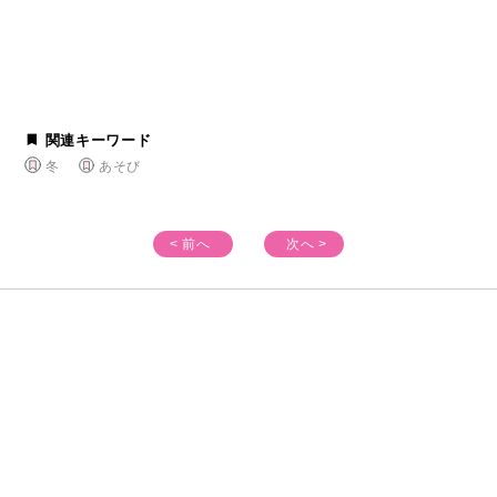
関連キーワード
冬
あそび
< 前へ
次へ >