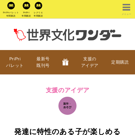
PriPriパレット
PriPri
レクリエ
メニュー
年間購読
年間購読
年間購読
PriPri
最新号
支援の
定期購読
パレット
既刊号
アイデア
支援のアイデア
発達に特性のある子が楽しめる