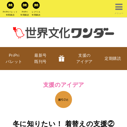
PriPriパレット
PriPri
レクリエ
メニュー
年間購読
年間購読
年間購読
PriPri
最新号
支援の
定期購読
パレット
既刊号
アイデア
支援のアイデア
冬に知りたい！ 着替えの支援②