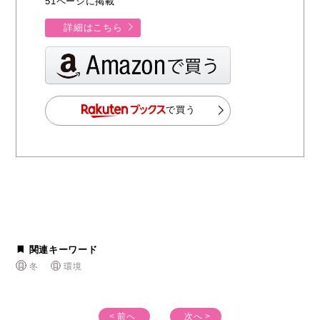
51ページに掲載
詳細はこちら
で買う
関連キーワード
冬
環境
< 前へ
次へ >