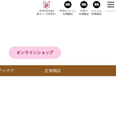
PriPriOnline
PriPriパレット
PriPri
レクリエ
メニュー
新サイトOPEN！
年間購読
年間購読
年間購読
オンラインショップ
アイデア
定期購読