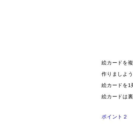
絵カードを複
作りましよ
絵カードを1
絵カードは
ポイント２ 