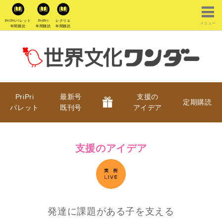
PriPriパレット
PriPri
レクリエ
メニュー
年間購読
年間購読
年間購読
PriPri
最新号
支援の
定期購読
パレット
既刊号
アイデア
支援のアイデア
発達に課題がある子を支える