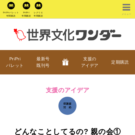
PriPriパレット
PriPri
レクリエ
メニュー
年間購読
年間購読
年間購読
PriPri
最新号
支援の
定期購読
パレット
既刊号
アイデア
支援のアイデア
どんなことしてるの? 親の会①