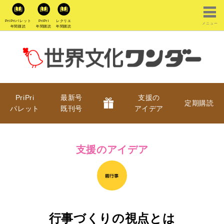
PriPriパレット
PriPri
レクリエ
メニュー
年間購読
年間購読
年間購読
PriPri
最新号
支援の
定期購読
パレット
既刊号
アイデア
支援のアイデア
行事づくりの視点とは