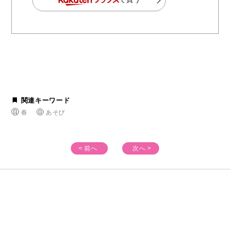
関連キーワード
春
あそび
< 前へ
次へ >