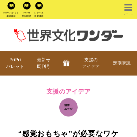
PriPriパレット
PriPri
レクリエ
メニュー
年間購読
年間購読
年間購読
PriPri
最新号
支援の
定期購読
パレット
既刊号
アイデア
支援のアイデア
“感覚おもちゃ”が必要なワケ