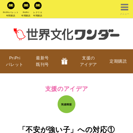
PriPriパレット
PriPri
レクリエ
メニュー
年間購読
年間購読
年間購読
PriPri
最新号
支援の
定期購読
パレット
既刊号
アイデア
支援のアイデア
「不安が強い子」への対応①