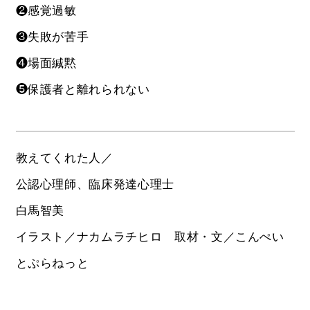
❷感覚過敏
❸失敗が苦手
❹場面緘黙
❺保護者と離れられない
教えてくれた人／
公認心理師、臨床発達心理士
白馬智美
イラスト／ナカムラチヒロ 取材・文／こんぺい
とぷらねっと