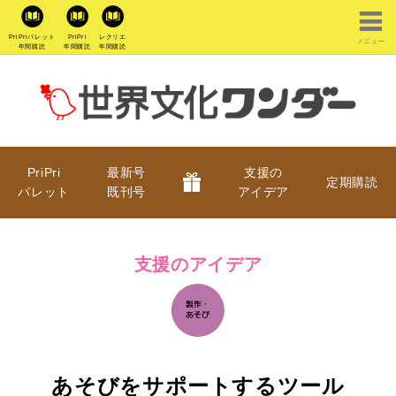
PriPriパレット
PriPri
レクリエ
メニュー
年間購読
年間購読
年間購読
PriPri
最新号
支援の
定期購読
パレット
既刊号
アイデア
支援のアイデア
あそびをサポートするツール