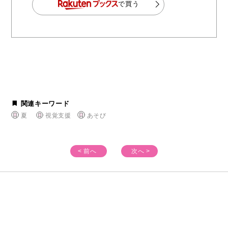
で買う
関連キーワード
夏
視覚支援
あそび
< 前へ
次へ >