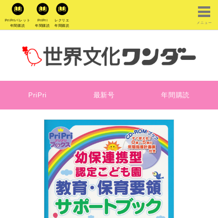
PriPriパレット
PriPri
レクリエ
メニュー
年間購読
年間購読
年間購読
PriPri
最新号
年間購読