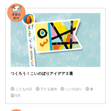
つくろう！こいのぼりアイデア３選
こどもの日
子ども製作
こいのぼり
春
5月