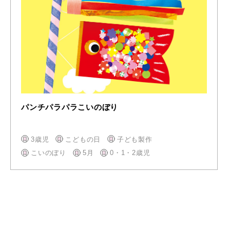
パンチパラパラこいのぼり
3歳児
こどもの日
子ども製作
こいのぼり
5月
0・1・2歳児