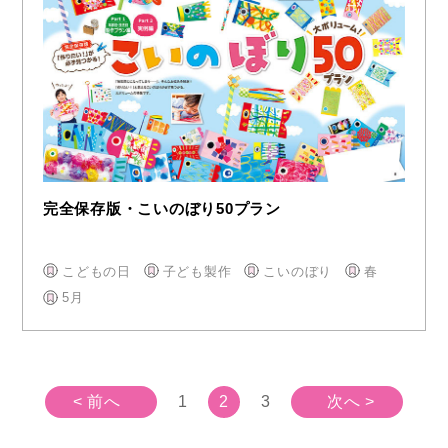
完全保存版・こいのぼり50プラン
こどもの日
子ども製作
こいのぼり
春
5月
< 前へ
1
2
3
次へ >