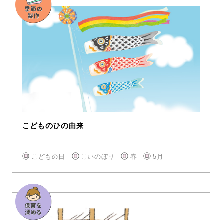
こどものひの由来
こどもの日
こいのぼり
春
5月