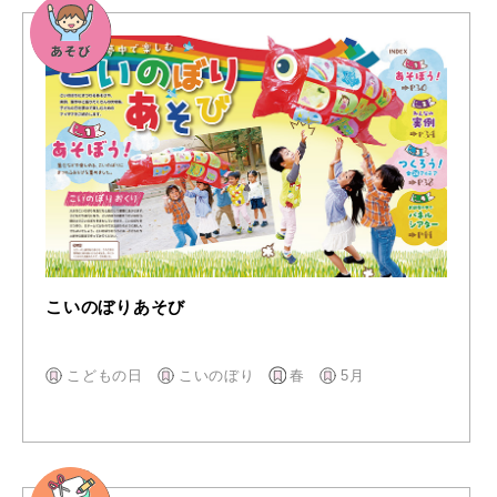
こいのぼりあそび
こどもの日
こいのぼり
春
5月