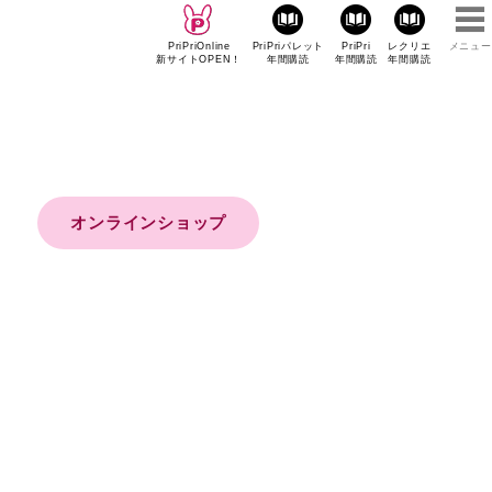
PriPriOnline
PriPriパレット
PriPri
レクリエ
メニュー
新サイトOPEN！
年間購読
年間購読
年間購読
オンラインショップ