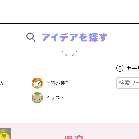
キー
る
季節の製作
イラスト