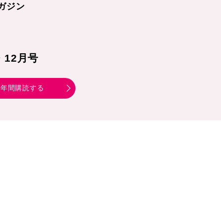
ガジン
1・12月号
年間購読する