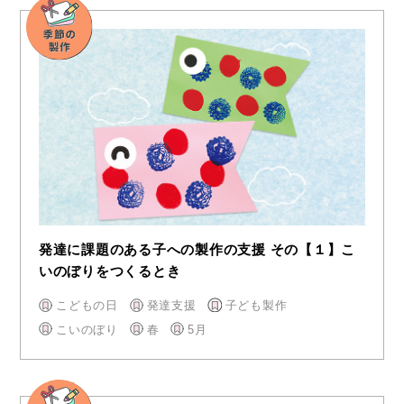
発達に課題のある子への製作の支援 その【１】こ
いのぼりをつくるとき
こどもの日
発達支援
子ども製作
こいのぼり
春
5月