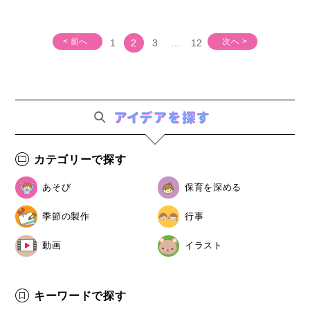
< 前へ
次へ >
1
2
3
…
12
カテゴリーで探す
あそび
保育を深める
季節の製作
行事
動画
イラスト
キーワードで探す