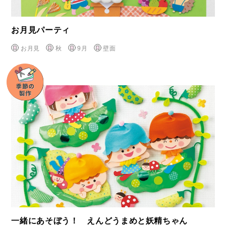
お月見パーティ
お月見
秋
9月
壁面
一緒にあそぼう！ えんどうまめと妖精ちゃん