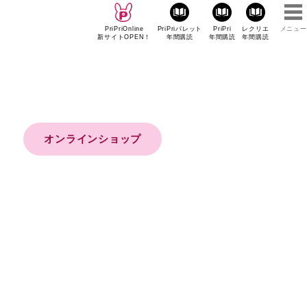
PriPriOnline
PriPriパレット
PriPri
レクリエ
メニュー
新サイトOPEN！
年間購読
年間購読
年間購読
オンラインショップ