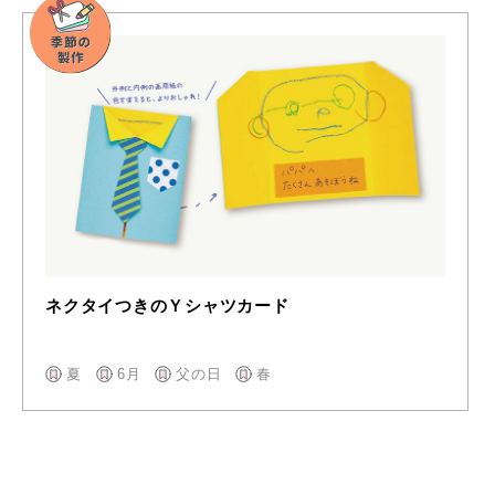
ネクタイつきのＹシャツカード
夏
6月
父の日
春