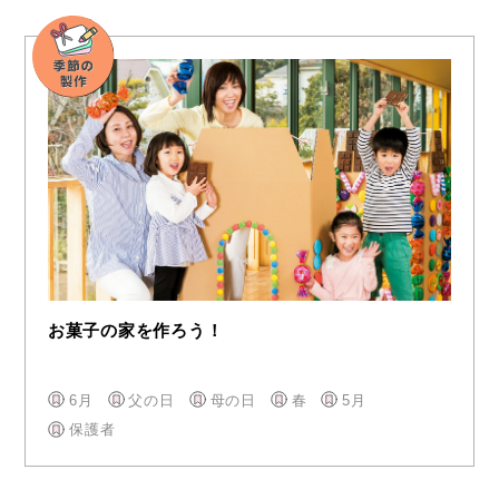
お菓子の家を作ろう！
6月
父の日
母の日
春
5月
保護者