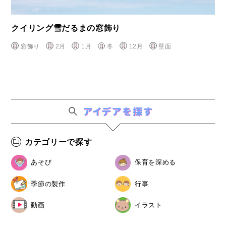
クイリング雪だるまの窓飾り
窓飾り
2月
1月
冬
12月
壁面
カテゴリーで探す
あそび
保育を深める
季節の製作
行事
動画
イラスト