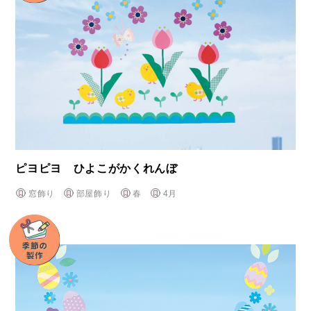
ピヨピヨ ひよこがかくれんぼ
窓飾り
部屋飾り
春
4月