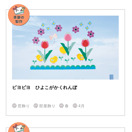
ピヨピヨ ひよこがかくれんぼ
窓飾り
部屋飾り
春
4月