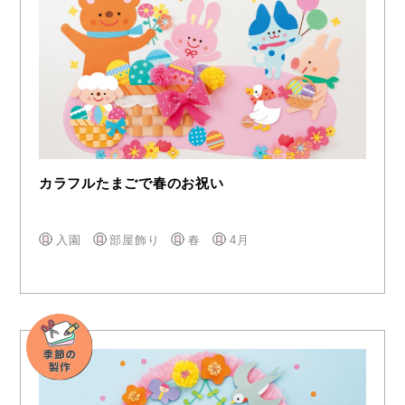
カラフルたまごで春のお祝い
入園
部屋飾り
春
4月