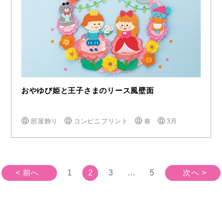
おやゆび姫と王子さまのリース風壁面
部屋飾り
コンビニプリント
春
3月
< 前へ
1
2
3
…
5
次へ >