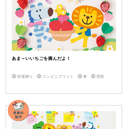
あま～いいちごを摘んだよ！
部屋飾り
コンビニプリント
春
壁面