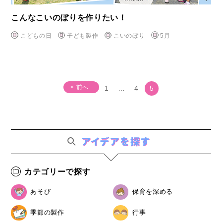
こんなこいのぼりを作りたい！
こどもの日
子ども製作
こいのぼり
5月
< 前へ
1
…
4
5
カテゴリーで探す
あそび
保育を深める
季節の製作
行事