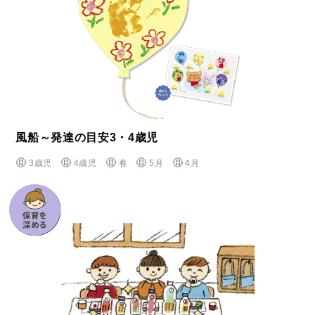
風船～発達の目安3・4歳児
3歳児
4歳児
春
5月
4月