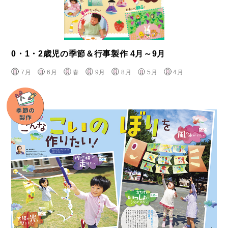
0・1・2歳児の季節＆行事製作 4月～9月
7月
6月
春
9月
8月
5月
4月