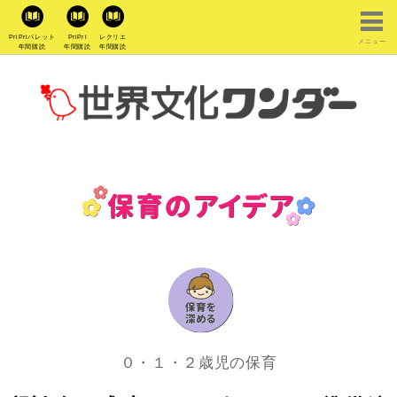
PriPriパレット
PriPri
レクリエ
メニュー
年間購読
年間購読
年間購読
０・１・２歳児の保育