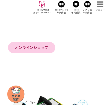
PriPriOnline
PriPriパレット
PriPri
レクリエ
メニュー
新サイトOPEN！
年間購読
年間購読
年間購読
オンラインショップ