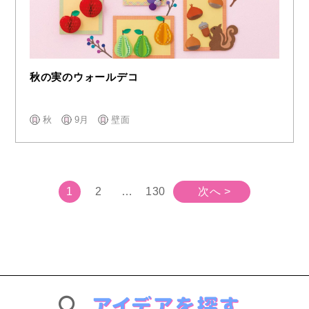
秋の実のウォールデコ
秋
9月
壁面
1
2
…
130
次へ >