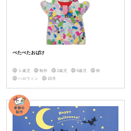
ぺたぺたおばけ
１歳児
制作
2歳児
0歳児
秋
ハロウィン
10月