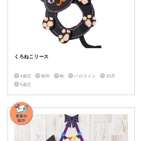
くろねこリース
4歳児
制作
秋
ハロウィン
10月
5歳児