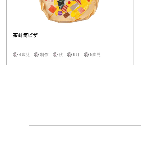
茶封筒ピザ
4歳児
制作
秋
9月
5歳児