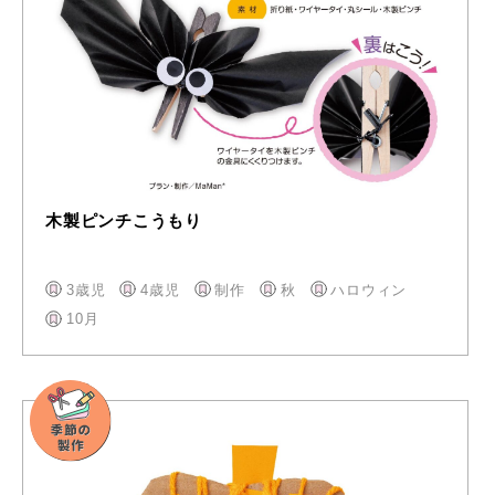
木製ピンチこうもり
3歳児
4歳児
制作
秋
ハロウィン
10月