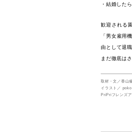
・結婚した
歓迎される
「男女雇用
由として退
まだ徹底は
取材・文／香山
イラスト／ poko
PriPriフレン