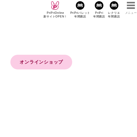
PriPriOnline
PriPriパレット
PriPri
レクリエ
メニュー
新サイトOPEN！
年間購読
年間購読
年間購読
オンラインショップ