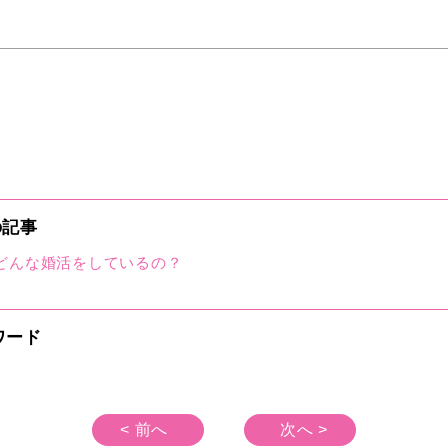
の記事
どんな婚活をしているの？
ワード
< 前へ
次へ >