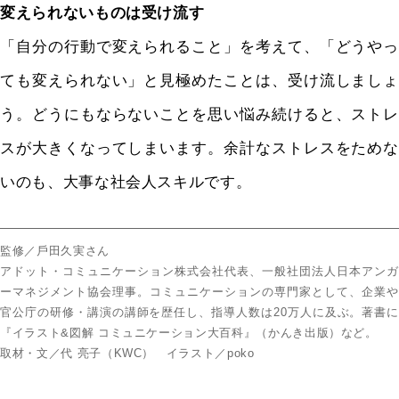
変えられないものは受け流す
「自分の行動で変えられること」を考えて、「どうやっ
ても変えられない」と見極めたことは、受け流しましょ
う。どうにもならないことを思い悩み続けると、ストレ
スが大きくなってしまいます。余計なストレスをためな
いのも、大事な社会人スキルです。
監修／⼾⽥久実さん
アドット・コミュニケーション株式会社代表、⼀般社団法⼈⽇本アンガ
ーマネジメント協会理事。コミュニケーションの専⾨家として、企業や
官公庁の研修・講演の講師を歴任し、指導⼈数は20万⼈に及ぶ。著書に
『イラスト&図解 コミュニケーション⼤百科』（かんき出版）など。
取材・⽂／代 亮⼦（KWC） イラスト／poko