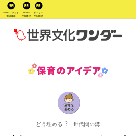
PriPriパレット
PriPri
レクリエ
年間購読
年間購読
年間購読
どう埋める︖ 世代間の溝