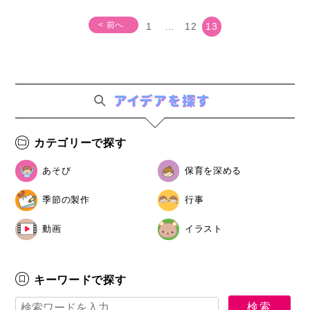
< 前へ
1
…
12
13
カテゴリーで探す
あそび
保育を深める
季節の製作
行事
動画
イラスト
キーワードで探す