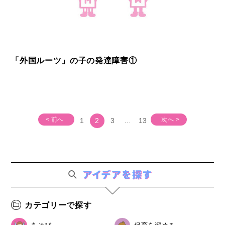
「外国ルーツ」の子の発達障害①
< 前へ
次へ >
1
2
3
…
13
カテゴリーで探す