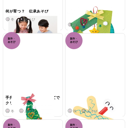
何が育つ？ 伝承あそび
意欲を引き出す
製作支援のポイント
冬
あそび
冬
あそび
手先が不器用な子への手立てで
手先が不器用な子への手立て
クリスマスツリーの製作
で とんぼの製作
冬
あそび
秋
あそび