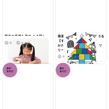
指先の発達を促す こま回し
発達に特性のある子が楽しめる
【すきま時間あそび】
冬
あそび
かたはめパズル クリスマスツ
リー
冬
あそび