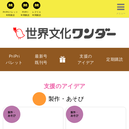
PriPriパレット
PriPri
レクリエ
メニュー
年間購読
年間購読
年間購読
PriPri
最新号
支援の
定期購読
パレット
既刊号
アイデア
支援のアイデア
製作・あそび