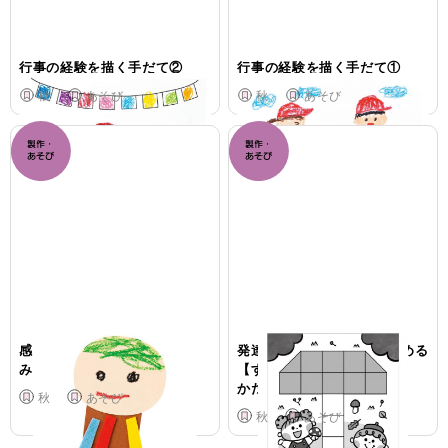
行事の経験を描く手だて②
行事の経験を描く手だて①
秋
あそび
秋
あそび
感覚が過敏な子への手立てで
発達に特性のある子が楽しめる
みのむしの製作
【すきま時間あそび】
かたはめパズル きのこ
秋
あそび
秋
あそび