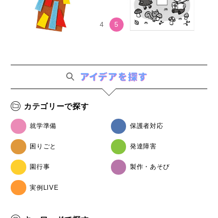
< 前へ
次へ >
1
…
4
5
6
7
カテゴリーで探す
就学準備
保護者対応
困りごと
発達障害
園行事
製作・あそび
実例LIVE