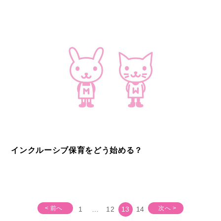
インクルーシブ保育をどう始める？
< 前へ
次へ >
1
…
12
13
14